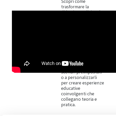
Scopri come
trasformare la
didattica tradizionale
con gli Scenari
Didattici di Pinxit
Studio. Questa
sezione ti guida nella
creazione di lezioni
interattive, basate su
contenuti artistici
unici e strumenti
digitali avanzati.
Impara a utilizzare
scenari preimpostati
o a personalizzarli
per creare esperienze
educative
coinvolgenti che
collegano teoria e
pratica.