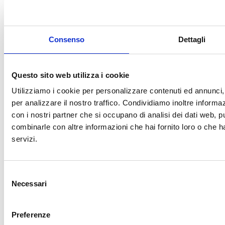
Classi e
Consenso
Dettagli
Lezioni (3 min)
In questo video, ti
mostriamo come
Questo sito web utilizza i cookie
configurare
facilmente classi e
Utilizziamo i cookie per personalizzare contenuti ed annunci, 
lezioni per i tuoi
per analizzare il nostro traffico. Condividiamo inoltre informazi
studenti. Scopri
con i nostri partner che si occupano di analisi dei dati web, p
come organizzare i
combinarle con altre informazioni che hai fornito loro o che ha
tuoi contenuti,
servizi.
monitorare il
progresso degli
studenti e rendere la
tua didattica più
Selezione
collaborativa. Con
Necessari
del
pochi clic, puoi
consenso
creare un ambiente
educativo digitale
Preferenze